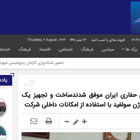
14:03:
افزونه جلالی را نصب کنید.
22 صفر 1448
Thursday, 6 August , 2026
برگه ها
سیاسی
فرهنگ
اجتماعی
اقتصاد
فرهنگ
اجتماع
حضور شبانه‌روزی کارکنان پتروشیمی شهید تندگویان در خد
یاد
13
حفاری ایران موفق شدندساخت و تجهیز یک
ژن سولفید با استفاده از امکانات داخلی شرکت