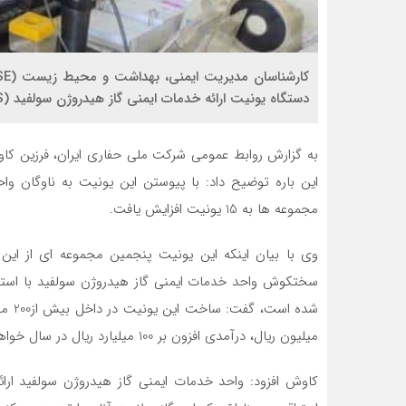
دستگاه یونیت ارائه خدمات ایمنی گاز هیدروژن سولفید (H2S) با استفاده از امکانات داخلی شرکت شدند.
این باره توضیح داد: با پیوستن این یونیت به ناوگان وا
مجموعه ها به 15 یونیت افزایش یافت.
سختکوش واحد خدمات ایمنی گاز هیدروژن سولفید با استفا
میلیون ریال، درآمدی افزون بر 100 میلیارد ریال در سال خواهد داشت.