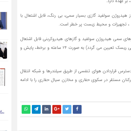
بر عهده دارد.
ز هیدروژن سولفید گازي بسيار سمی، بي رنگ، قابل اشتعال با
ن، ، تجهیزات و محیط زیست پر خطر است.
های سمی هیدروژن سولفید و گازهای هیدروکربنی قابل اشتعال
را در نقاط پیرامونی و کانون دکل حفاری ( که براساس ارزیابی ریسک تعیین می گردد) به صورت 24 ساعته و برخط، پایش و
دسترس قراردادن هوای تنفسی از طریق سیلندرها و شبکه انتقال
نان مستقر در سکوی حفاری و مخازن سیال حفاری را با ادامه