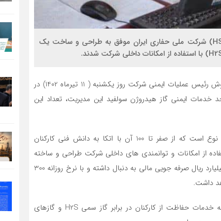
کارشناسان مدیریت ایمنی، بهداشت و محیط زیست (HSE) شرکت ملی حفاری ایران موفق به طراحی و ساخت یک
به گزارش روابط عمومی شرکت ملی حفاری ایران، فرزین کاوش رئیس عملیات ایمنی شرکت روز یکشنبه ( 11 تیرماه 1402) در
حد خدمات ایمنی گاز هیدروژن سولفید این مدیریت، تعداد این
وی با بیان اینکه این یونیت پنجمین مجموعه ای از این نوع است که از صفر تا 100 آن با اتکا به دانش فنی کارکنان
ده از امکانات و توانمندی های داخلی شرکت طراحی و ساخته
شده است، گفت: ساخت این یونیت در داخل بیش از200 میلیارد ریال صرفه جویی مالی به دنبال داشته و با نرخ روزانه 300
کاوش افزود: واحد خدمات ایمنی گاز هیدروژن سولفید ارائه خدمات حفاظت از کارکنان در برابر گاز سمی H2S و گازهای