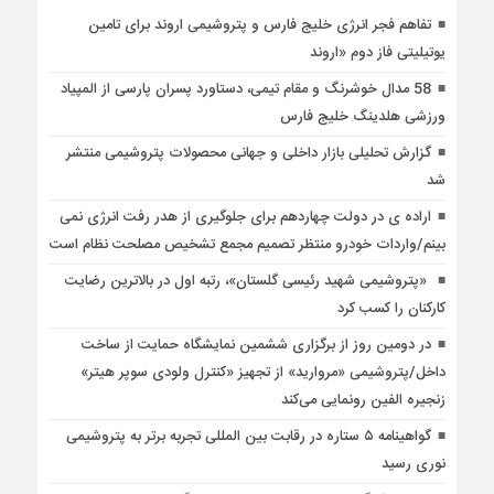
تفاهم فجر انرژی خلیج فارس و پتروشیمی اروند برای تامین
یوتیلیتی فاز دوم «اروند
58 مدال خوشرنگ و مقام تیمی، دستاورد پسران پارسی از المپیاد
ورزشی هلدینگ خلیج فارس
گزارش تحلیلی بازار داخلی و جهانی محصولات پتروشیمی منتشر
شد
اراده ی در دولت چهاردهم برای جلوگیری از هدر رفت انرژی نمی
بینم/واردات خودرو منتظر تصمیم مجمع تشخیص مصلحت نظام است
«پتروشیمی شهید رئیسی گلستان»، رتبه اول در بالاترین رضایت
کارکنان را کسب کرد
در دومین روز از برگزاری ششمین نمایشگاه حمایت از ساخت
داخل/پتروشیمی‌ «مروارید» از تجهیز «کنترل ولودی سوپر هیتر»
زنجیره الفین رونمایی می‌کند
گواهینامه ۵ ستاره در رقابت بین المللی تجربه برتر به پتروشیمی
نوری رسید