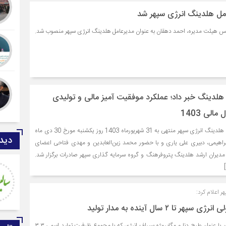
مل هلدینگ انرژی سپهر شد
رئیس هیئت مدیره، احمد دهقان به عنوان مدیرعامل هلدینگ انرژی سپهر منصوب شد.
هلدینگ خبر داد؛ عملکرد موفقیت آمیز مالی و تولیدی
الی 1403
مجمع عمومی عادی سالیانه هلدینگ انرژی سپهر منتهی به 31 شهریورماه 1403 روز یکشنبه مورخ 30 دی ماه
دیدگ
تح ابراهیمی، دبیری علی یاری و با حضور محمد زین‌العابدین و مهدی فتاحی اعضای
مدیران ارشد هلدینگ پتروفرهنگ و گروه سرمایه گذاری سپهر صادرات برگزار شد.
محمد حسنی
جشنواره امسال ۷۵ درصد مؤلفان
از دانشجویان مرد و ۲۵ درصد از
 اعلام کرد:
خانم‌ها بوده‌اند. مقطع تحصیلی
تا ۲ سال آینده به مدار تولید
دانشجویان مؤلف به ترت
تکمیل فاز ۲ پتروشیمی سبلان با عنوان طرح دنا و مگاپروژه سیراف انرژی که با مجموع ظرفیت تولید اسمی ۳.۳