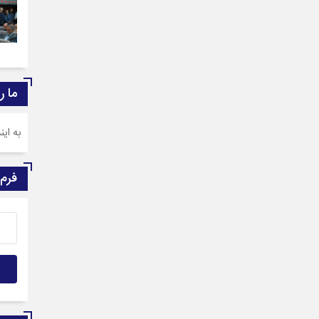
ما ر
به ای
فرم