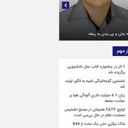
ولانس پیشرفته در راه ناوگان درمانی استان
وس حامدی رسماً مدیرعامل پتروشیمی
ارید شد؛
 زمان و پی بردن به ریشه
احیه پتروشیمی خارک؛ پرداخت سود سهام
 سجام آغاز شد
ر مهم
ان یکی از مهم‌ترین پرونده‌های صنعت
وشیمی با پیگیری‌های هلدینگ صباانرژی و
۷ اثر در جشنواره کتاب سال دانشجویی
اری قوا
برگزیده شد
نخستین گوجه‌فرنگی شبیه به انگور تولید
م تسلیت مدیرعامل شرکت پتروشیمی کیمیای
شد
س خاورمیانه
زیان ۵.۷ میلیارد دلاری آلودگی هوا بر
سلامت جامعه
لوایح FATF همچنان در مجمع تشخیص
مصلحت نظام در حال بررسی است
بانک مرکزی حتی یک سنت از 844