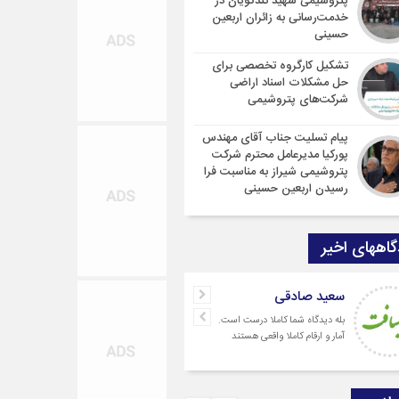
پتروشیمی شهید تندگویان در
خدمت‌رسانی به زائران اربعین
حسینی
تشکیل کارگروه تخصصی برای
حل مشکلات اسناد اراضی
شرکت‌های پتروشیمی
پیام تسلیت جناب آقای مهندس
پوركیا مدیرعامل محترم شركت
پتروشیمی شیراز به مناسبت فرا
رسیدن اربعین حسینی
اههای اخیر
سعید صادقی
ارسلان رضایی
بله دیدگاه شما کاملا درست است.
به گفته محققان، با انتقال بخش
آمار و ارقام کاملا واقعی هستند
بار رشد محصولات زراعی جهان ب
مناطق شهری و مناطق دیگر
می‌توان زمین را از وضع