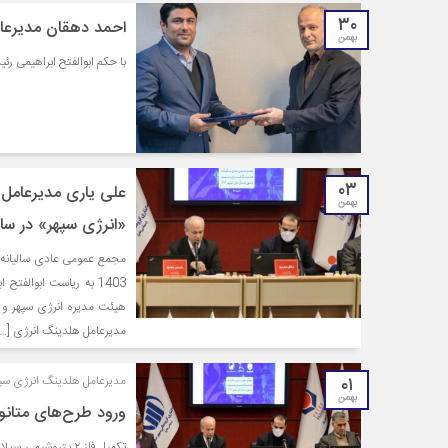
۳۰
احمد دهقان مدیرعا
بهمن
با حکم ابوالفتح ابراهیمی 
۰۳
علی یاری مدیرعامل 
بهمن
«انرژی سپهر» در سال م
1403 به ریاست ابوالف
هیئت مدیره انرژی سپهر و 
مدیرعامل هلدینگ انرژی […]
۰۱
مدیرعامل هلدینگ انرژی سپهر
بهمن
ورود طرح‌های متانولی انرژی سپهر 