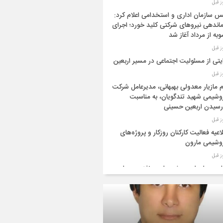
س سازمان اداری و استخدامی اعلام کرد:
اندهی نیروهای شرکتی کلید خورد؛ اجرای
به از مرداد آغاز شد
یتی از مسئولیت اجتماعی در مسیر اربعین
م مازیار معدولی بهبهانی، مدیرعامل شرکت
وشیمی شهید تندگویان، به مناسبت
رسیدن اربعین حسینی
اعیه فعالیت کارکنان روزکار و پروژه‌های
وشیمی مارون
ب در اجرای پروژه میادین نفتی سومار
مان و دلاوران،پترو ایران با قدرت آماده
د به فاز عملیاتی این پروژه
پتروشیمی جم به یاری سلامت بوشهر آمد؛ ۵