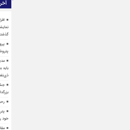
آخری
نمایش
گذشته
پرو
پتروش
مدی
باید ب
ذی‌نف
جشن
بزرگدا
رحی
پتر
خود ر
مقا