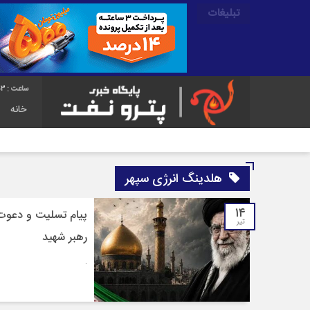
تبلیغات
54
خانه
هلدینگ انرژی سپهر
۱۴
پیام تسلیت و دعوت 
تیر
رهبر شهید
.