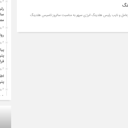
2 روز قبل
نگ
رئی
سام
عامل و نایب رئیس هلدینگ انرژی سپهر به مناسبت سالروز تاسیس هلدینگ
مصو
2 روز قبل
روا
2 روز قبل
پیا
پتر
فرا
2 روز قبل
اطل
پتر
2 روز قبل
شتا
،سا
ورو
2 روز قبل