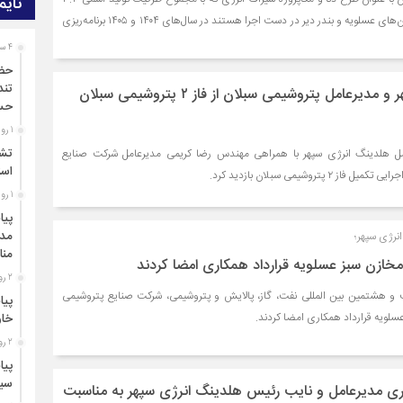
تایم
میلیون تن متانول درشهرستان‌های عسلویه و بندر دیر در دست اجرا هستند در سال‌های ۱۴۰۴ و ۱۴۰۵ برنامه‌ریزی
4 ساعت قبل
حضو
تند
مدیرعامل انرژی سپهر و مدیرعامل پتروشیمی سبلان از فاز ۲ پتروشیمی سبلان
حس
1 روز قبل
تشک
ل هلدینگ انرژی سپهر با همراهی مهندس رضا کریمی مدیرعامل شرکت صنایع
اسن
پتروشیمی سبلان بازدید کرد.
1 روز قبل
پیا
مدی
نرژی سپهر؛
منا
خازن سبز عسلویه قرارداد همکاری امضا کردند
2 روز قبل
 و هشتمین بین المللی نفت، گاز، پالایش و پتروشیمی، شرکت صنایع پتروشیمی
پیا
لویه قرارداد همکاری امضا کردند.
خاو
2 روز قبل
پیا
سید
ری مدیرعامل و نایب رئیس هلدینگ انرژی سپهر به مناسبت