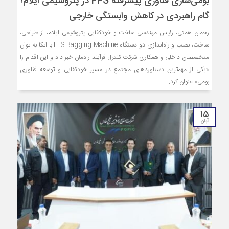
بومی‌سازی فناوری پیشرفته FFS در پتروشیمی ایلام؛
گام راهبردی در کاهش وابستگی خارجی
رحمان همتی، رئیس مهندسی ساخت و خودکفایی پتروشیمی ایلام، از طراحی،
ساخت، نصب و راه‌اندازی دو دستگاه FFS Bagging Machine با اتکا به توان
متخصصان داخلی و همکاری شرکت کنترل فرآیند رادمان خبر داد و این اقدام را
«یکی از مهم‌ترین دستاوردهای مجتمع در مسیر خودکفایی و توسعه فناوری
بومی» عنوان کرد.
۱۵
آبان