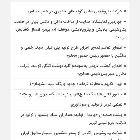
شرکت پتروشیمی حامی گونه های جانوری در خطر انقراض
چهارمین نمایشگاه حمایت از ساخت داخل و دانش بنيان در صنعت
پتروشيمي، پالايش و پتروپالايشي، دوشنبه 24 بهمن امسال گشایش
می‌یابد
امضای تفاهم نامه‌ی اجرای طرح تولید پلی اتیلن سبک خطی و
سنگین با حضور رئیس جمهور محترم
اهدای گوشت قربانی به مجتمع کليد بهشت کنگان توسط شرکت
مخازن سبز پتروشیمی عسلویه
آیین تکریم و معارفه فرمانده جدید پایگاه سید الشهدا(ع)
حضور فعال هلدینگ خلیج‌فارس در نمایشگاه ایران اکسپو ۲۰۲۵
نقشی فراتر از تولید و سودآوری
پشت صحنه‌ی قهرمانان تولید؛ همكاران ستاد، پشتیبان تولید در
شركت پتروشیمی تبریز
شرکت پتروشیمی زاگرس از پستر ششمین سمینار متانول ایران