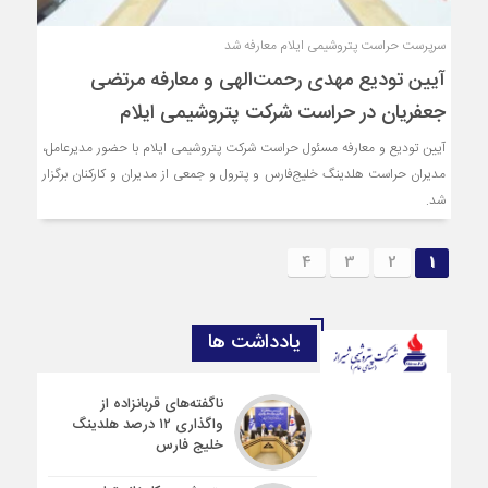
سرپرست حراست پتروشیمی ایلام معارفه شد
آیین تودیع مهدی رحمت‌الهی و معارفه مرتضی
جعفریان در حراست شرکت پتروشیمی ایلام
آیین تودیع و معارفه مسئول حراست شرکت پتروشیمی ایلام با حضور مدیرعامل،
مدیران حراست هلدینگ خلیج‌فارس و پترول و جمعی از مدیران و کارکنان برگزار
شد.
4
3
2
1
یادداشت ها
ناگفته‌های قربانزاده از
واگذاری ۱۲ درصد هلدینگ
خلیج فارس