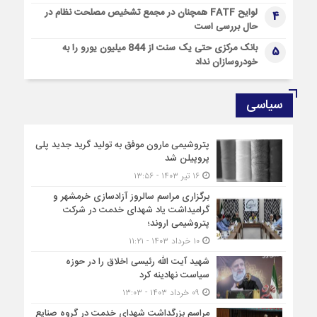
لوایح FATF همچنان در مجمع تشخیص مصلحت نظام در
4
1 روز قبل
حال بررسی است
پیام مدیرعامل شركت صنایع پتروشیمی مسجدسلیمان به مناسبت
گرامیداشت روز خبرنگار
بانک مرکزی حتی یک سنت از 844 میلیون یورو را به
5
خودروسازان نداد
1 روز قبل
مدیرعامل پتروشیمی تبریز: نقش خبرنگاران در توسعه و تعالی
جامعه، اثرگذار و ماندگار است
سیاسی
پتروشیمی مارون موفق به تولید گرید جدید پلی
پروپیلن شد
۱۶ تیر ۱۴۰۳ - ۱۳:۵۶
برگزاری مراسم سالروز آزادسازی خرمشهر و
گرامیداشت یاد شهدای خدمت در شرکت
پتروشیمی اروند؛
۱۰ خرداد ۱۴۰۳ - ۱۱:۲۱
شهید آیت الله رئیسی اخلاق را در حوزه
سیاست نهادینه کرد
۰۹ خرداد ۱۴۰۳ - ۱۳:۰۳
مراسم بزرگداشت شهدای خدمت در گروه صنایع