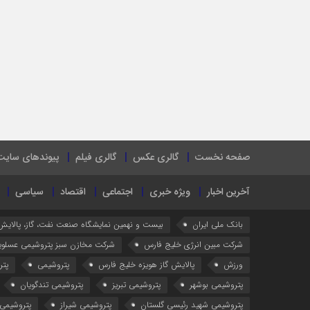
صفحه نخست
گالری عکس
گالری فیلم
پیوندهای سایت
آخرین اخبار
ویژه خبری
اجتماعی
اقتصاد
سیاسی
بانک ملی ایران
بیست و نهمین نمایشگاه صنعت نفت، گاز، پالایش
شرکت مبین انرژی خلیج فارس
شرکت مخازن سبز پتروشیمی عسلوی
ورزش
پالایش گاز هویزه خلیج فارس
پتروشیمی
پتر
پتروشیمی بوشهر
پتروشیمی تبریز
پتروشیمی تندگویان
پتروشیمی شهید رئیسی گلستان
پتروشیمی شیراز
پتروشیمی 