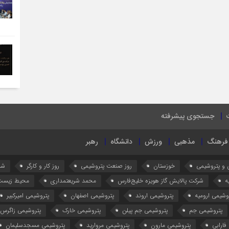
جستجوی پیشرفته
فرهنگ
مذهبی
ورزش
دانشگاه
رهبر
 و پتروشیمی
خوزستان
روز صنعت پتروشیمی
روز کار و کارگر
شر
ه
شرکت پالایش گاز هویزه خلیج‌فارس
محمد شریعتمداری
محیط زیست
وشیمی ارومیه
پتروشیمی اروند
پتروشیمی اصفهان
پتروشیمی امیرکبیر
پتروشیمی جم
پتروشیمی جم پیلن
پتروشیمی خارک
پتروشیمی زاگرس
فارابی
پتروشیمی مارون
پتروشیمی مروارید
پتروشیمی مسجدسلیمان