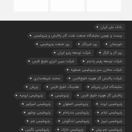
بانک ملی ایران
بیست و نهمین نمایشگاه صنعت نفت، گاز، پالایش و پتروشیمی
خوزستان
روز خبرنگار
روز صنعت پتروشیمی
روز کار و کارگر
شركت توسعه پترو ایران
شرکت توسعه پلیمر پادجم
شرکت مبین انرژی خلیج فارس
شرکت مخازن سبز پتروشیمی عسلویه
شرکت پالایش گاز هویزه خلیج‌فارس
محمد شریعتمداری
نمایشگاه ایران پتروکم
هلدینگ خلیج فارس
ورزش
پالایش گاز هویزه خلیج فارس
پتروشیمی
پتروشیمی ارومیه
پتروشیمی اروند
پتروشیمی اصفهان
پتروشیمی امیرکبیر
پتروشیمی ایلام
پتروشیمی بندرامام
پتروشیمی بوشهر
پتروشیمی تبریز
پتروشیمی تندگویان
پتروشیمی جم
پتروشیمی جم پیلن
پتروشیمی خارک
پتروشیمی زاگرس