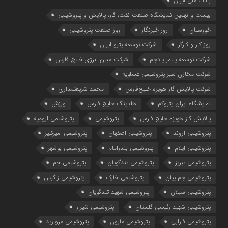
بانک ملی ایران
بیست و نهمین نمایشگاه صنعت نفت، گاز، پالایش و پتروشیمی
خوزستان
روز خبرنگار
روز صنعت پتروشیمی
روز کار و کارگر
شركت توسعه پترو ایران
شرکت توسعه پلیمر پادجم
شرکت مبین انرژی خلیج فارس
شرکت مخازن سبز پتروشیمی عسلویه
شرکت پالایش گاز هویزه خلیج‌فارس
محمد شریعتمداری
نمایشگاه ایران پتروکم
هلدینگ خلیج فارس
ورزش
پالایش گاز هویزه خلیج فارس
پتروشیمی
پتروشیمی ارومیه
پتروشیمی اروند
پتروشیمی اصفهان
پتروشیمی امیرکبیر
پتروشیمی ایلام
پتروشیمی بندرامام
پتروشیمی بوشهر
پتروشیمی تبریز
پتروشیمی تندگویان
پتروشیمی جم
پتروشیمی جم پیلن
پتروشیمی خارک
پتروشیمی زاگرس
پتروشیمی سبلان
پتروشیمی شهید تندگویان
پتروشیمی شهید رئیسی گلستان
پتروشیمی شیراز
پتروشیمی فارابی
پتروشیمی مارون
پتروشیمی مروارید