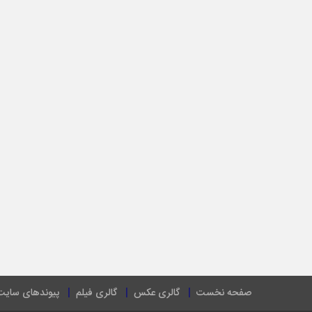
صفحه نخست
گالری عکس
گالری فیلم
پیوندهای سایت