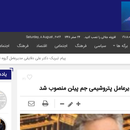
19:18:
افزونه جلالی را نصب کنید.
24 صفر 1448
Saturday, 8 August , 2026
برگه ها
سیاسی
فرهنگ
اجتماعی
اقتصاد
فرهنگ
اجتماع
پیام تبریک دکتر علی دقایقی مدیرعامل گروه توسعه پترو ایرا
یاد
21
یرعامل پتروشیمی جم پیلن منصوب شد