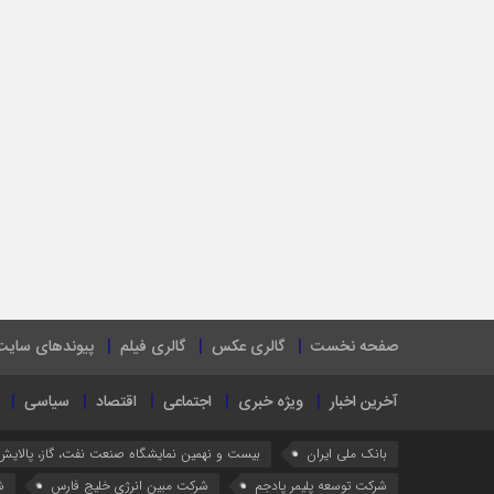
صفحه نخست
گالری عکس
گالری فیلم
پیوندهای سایت
آخرین اخبار
ویژه خبری
اجتماعی
اقتصاد
سیاسی
بانک ملی ایران
بیست و نهمین نمایشگاه صنعت نفت، گاز، پالایش
شرکت توسعه پلیمر پادجم
شرکت مبین انرژی خلیج فارس
ش