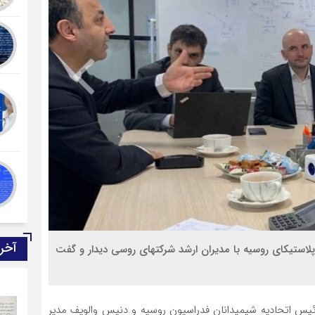
آخر
وپلاستيكاي روسيه با مديران ارشد شركتهاي روسي دیدار و گفت
ئیس اتحادیه شیمیدانان فدراسیون روسیه و دنیس والویف مدیر