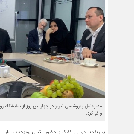
مديرعامل پتروشيمي تبريز در چهارمين روز از نمايشگاه ر
و گو کرد.
پترونفت ، دیدار و گفتگو با حضور الکسی رودیچف مشاور ر