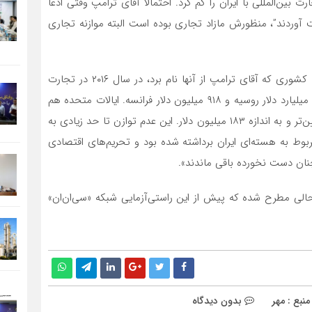
ت بین‌المللی با ایران را کم کرد. احتمالا آقای ترامپ وقتی ادعا
ت آوردند”، منظورش مازاد تجاری بوده است البته موازنه تجاری
این رسانه آمریکایی افزود: «طبق داده‌های سازمان ملل، سه کشوری که آقای ترامپ از آنها نام برد، در سال ۲۰۱۶ در تجارت
کالا با ایران مازاد تجاری داشتند، ۲.۲ میلیارد دلار آلمان، ۱.۳ میلیارد دلار روسیه و ۹۱۸ میلیون دلار فرانسه. ایالات متحده هم
در همان سال مازاد تجاری با ایران داشت البته در رقمی پایین‌تر و به اندازه ۱۸۳ میلیون دلار. این عدم توازن تا حد زیادی به
وط به هسته‌ای ایران برداشته شده بود و تحریم‌های اقتصادی
ان دست نخورده باقی ماندند».
ر حالی مطرح شده که پیش از این راستی‌آزمایی شبکه «سی‌ان‌ان»
نبع : مهر
بدون دیدگاه