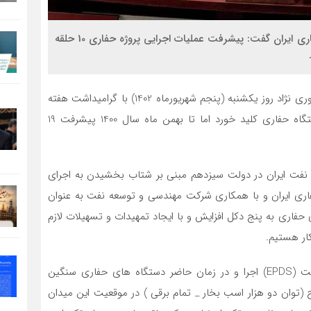
مدیر پروژه میدان نفتی آزادگان جنوبی در شرکت ملی حفاری ایران گفت: پیشرفت عملیات اجرایی پروژه حفاری 10 حلقه
به گزارش روابط عمومی شرکت ملی حفاری ایران، محمد خاوری نژاد روز یکشنبه (پنجم شهریورماه 1402) با گرامیداشت هفته
دولت، توضیح داد: اجرای این پروژه با به کارگیری دو دستگاه حفاری کلید خورد اما تا بهمن ماه سال 1400 پیشرفت 19
ی نفت ایران در دولت سیزدهم مبنی بر شتاب بخشیدن به اجرای
فاری ایران و با همکاری شرکت مهندسی و توسعه نفت به عنوان
فاری به پنج دکل افزایش و با ایجاد تمهیدات و تسهیلات لازم
خاوری نژاد با بیان اینکه این پروژه به‌ صورت کلید در دست (EPDS) اجرا و در زمان حاضر دستگاه های حفاری سنگین
اوگان شرکت شامل دکل 28، 37، 43، 74 و 92 فتح (توان دو هزار اسب بخار _ تمام برقی ) در موقعیت این میدان