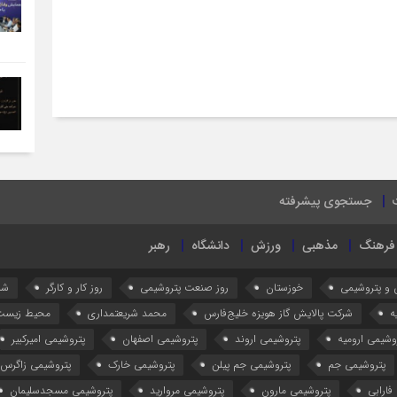
جستجوی پیشرفته
فرهنگ
مذهبی
ورزش
دانشگاه
رهبر
 و پتروشیمی
خوزستان
روز صنعت پتروشیمی
روز کار و کارگر
شر
ه
شرکت پالایش گاز هویزه خلیج‌فارس
محمد شریعتمداری
محیط زیست
وشیمی ارومیه
پتروشیمی اروند
پتروشیمی اصفهان
پتروشیمی امیرکبیر
پتروشیمی جم
پتروشیمی جم پیلن
پتروشیمی خارک
پتروشیمی زاگرس
فارابی
پتروشیمی مارون
پتروشیمی مروارید
پتروشیمی مسجدسلیمان