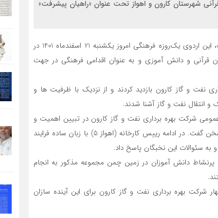
قرآنی شهرستان کارون و اهواز تحت عنوان «راهیان پیشرفت»
به گزارش روابط عمومی شرکت ملی مناطق نفت‌خیز جنوب، این اردوی یک‌روزه فرهنگی امروز یکشنبه 21 اسفندماه 1401 در
برای نخبگان قرآنی و دانش آموزی و به عنوان اقدامی فرهنگی در جهت
ری نفت و گاز كارون بازديد کردند و از نزدیک با ظرفیت ها و
 و انتقال نفت و گاز آشنا شدند.
عمومی شرکت بهره برداری نفت و گاز كارون در تبیین اهمیت و
جایگاه منابع ملی و فرآیند تولید در تکامل زنجیره ارزش، سخن گفت. در ادامه رییس کارخانه (اهواز 5) با زبان ساده فرایند
و به سئوالات این نخبگان پاسخ داد.
 پرنشاط دانش آموزان در زمین چمن مجموعه مذکور به انجام
د.
ر شرکت بهره برداری نفت و گاز كارون برای این آینده سازان