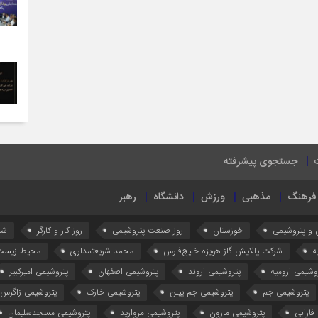
جستجوی پیشرفته
فرهنگ
مذهبی
ورزش
دانشگاه
رهبر
 و پتروشیمی
خوزستان
روز صنعت پتروشیمی
روز کار و کارگر
شر
ه
شرکت پالایش گاز هویزه خلیج‌فارس
محمد شریعتمداری
محیط زیست
وشیمی ارومیه
پتروشیمی اروند
پتروشیمی اصفهان
پتروشیمی امیرکبیر
پتروشیمی جم
پتروشیمی جم پیلن
پتروشیمی خارک
پتروشیمی زاگرس
فارابی
پتروشیمی مارون
پتروشیمی مروارید
پتروشیمی مسجدسلیمان