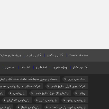
صفحه نخست
گالری عکس
گالری فیلم
پیوندهای سایت
آخرین اخبار
ویژه خبری
اجتماعی
اقتصاد
سیاسی
بانک ملی ایران
بیست و نهمین نمایشگاه صنعت نفت، گاز، پالایش
شرکت مبین انرژی خلیج فارس
شرکت مخازن سبز پتروشیمی عسلوی
ورزش
پالایش گاز هویزه خلیج فارس
پتروشیمی
پتر
پتروشیمی بوشهر
پتروشیمی تبریز
پتروشیمی تندگویان
پتروشیمی شهید رئیسی گلستان
پتروشیمی شیراز
پتروشیمی 