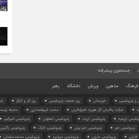
جستجوی پیشرفته
فرهنگ
مذهبی
ورزش
دانشگاه
رهبر
 و پتروشیمی
خوزستان
روز صنعت پتروشیمی
روز کار و کارگر
شر
ه
شرکت پالایش گاز هویزه خلیج‌فارس
محمد شریعتمداری
محیط زیست
وشیمی ارومیه
پتروشیمی اروند
پتروشیمی اصفهان
پتروشیمی امیرکبیر
پتروشیمی جم
پتروشیمی جم پیلن
پتروشیمی خارک
پتروشیمی زاگرس
فارابی
پتروشیمی مارون
پتروشیمی مروارید
پتروشیمی مسجدسلیمان