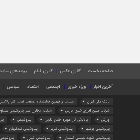
صفحه نخست
گالری عکس
گالری فیلم
پیوندهای سایت
آخرین اخبار
ویژه خبری
اجتماعی
اقتصاد
سیاسی
بانک ملی ایران
بیست و نهمین نمایشگاه صنعت نفت، گاز، پالایش
شرکت مبین انرژی خلیج فارس
شرکت مخازن سبز پتروشیمی عسلوی
ورزش
پالایش گاز هویزه خلیج فارس
پتروشیمی
پتر
پتروشیمی بوشهر
پتروشیمی تبریز
پتروشیمی تندگویان
پتروشیمی شهید رئیسی گلستان
پتروشیمی شیراز
پتروشیمی 