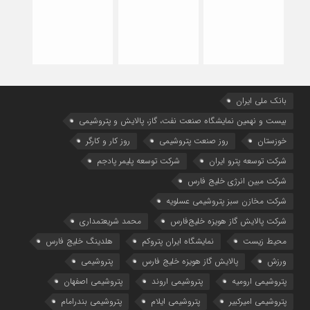
بانک ملی ایران
بیست و نهمین نمایشگاه صنعت نفت، گاز، پالایش و پتروشیمی
خوزستان
روز صنعت پتروشیمی
روز کار و کارگر
شركت توسعه پترو ایران
شرکت توسعه پلیمر پادجم
شرکت مبین انرژی خلیج فارس
شرکت مخازن سبز پتروشیمی عسلویه
شرکت پالایش گاز هویزه خلیج‌فارس
محمد شریعتمداری
محیط زیست
نمایشگاه ایران پتروکم
هلدینگ خلیج فارس
ورزش
پالایش گاز هویزه خلیج فارس
پتروشیمی
پتروشیمی ارومیه
پتروشیمی اروند
پتروشیمی اصفهان
پتروشیمی امیرکبیر
پتروشیمی ایلام
پتروشیمی بندرامام