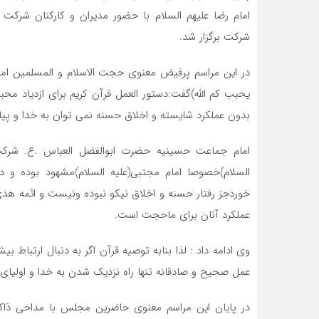
امام رضا علیهم السلام با حضور مدیران و کارکنان شرکت
شرکت برگزار شد.
در این مراسم پرفیض معنوی حجت الاسلام و المسلمین امین ب
یحبب کم الله)گفت:دستور العمل قرآن کریم برای ازدیاد مح
بدون عملکرد شایسته و اخلاق حسنه نمی توان به خدا و پیامب
امام جماعت حسینیه حضرت ابوالفضل العباس .ع. شرکت ل
السلام)خصوصا امام مجتبی(علیه السلام)مشهود بوده و در
خوردجز رفتار حسنه و اخلاق نیکو نبوده ونیست و ائمه هد
عملکرد آنان برای ماحجت است.
وی ادامه داد : لذا بنابه توصیه قرآن اگر به دنبال ارتباط 
عمل صحیح و صادقانه تنها راه نزدیک شدن به خدا و اولیای
در پایان این مراسم معنوی حاضرین مجلس با مداحی ذاک