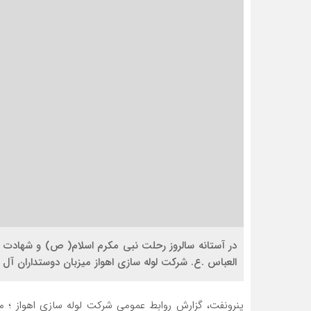
در آستانه سالروز رحلت نبی مکرم اسلام( ص) و شهادت 
العباس .ع. شرکت لوله سازی اهواز میزبان دوستداران آل ال
پنرونفت، گزارش روابط عمومی شرکت لوله سازی اهواز ؛ 