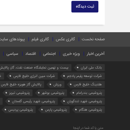
ثبت دیدگاه
صفحه نخست
گالری عکس
گالری فیلم
پیوندهای سایت
آخرین اخبار
ویژه خبری
اجتماعی
اقتصاد
سیاسی
بانک ملی ایران
بیست و نهمین نمایشگاه صنعت نفت، گاز، پالایش
شرکت توسعه پلیمر پادجم
شرکت مبین انرژی خلیج فارس
ش
هلدینگ خلیج فارس
ورزش
پالایش گاز هویزه خلیج فارس
پتروشیمی بندرامام
پتروشیمی بوشهر
پتروشیمی تبریز
پتروشیمی شهید تندگویان
پتروشیمی شهید رئیسی گلستان
پتروشیمی هنگام
پتروشیمی پارس
پتروشیمی پردیس
متن یا کد شما در اینجا