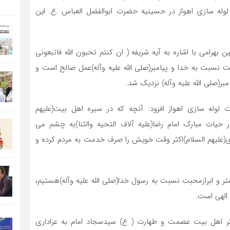
 لوله سازی اهواز در حسینیه حضرت ابوالفضل العباس .ع. این
هرامی با اشاره به آیه شریفه ( ان کنتم تحبون الله فاتبعونی
بت نسبت به خدا و پیامبر(صلی الله علیه وآله)عمل صالح است و
ر(صلی الله علیه وآله) نزدیک شد.
وله سازی اهواز افزود: آنچه که در سیره اهل بیت(علیهم
 حیات مبارک امام رضا(علیه آلاف التحیه والثنا)به چشم می
ی(علیهم السلام)اکثر وقت خویش را صرف خدمت به مردم کرده و
بیشتر و ابرازمحبت نسبت به رسول خدا(صلی الله علیه وآله)هستیم،
 الهی است.
ر اهل بیت عصمت و طهارت ( ع) سیدسجاد امام به عزاداری