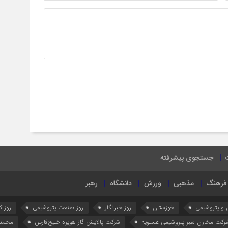
جستجوی پیشرفته
فرهنگ
مذهبی
ورزش
دانشگاه
رهبر
 و پتروشیمی
خوزستان
روز خبرنگار
روز صنعت پتروشیمی
روز کا
رکت مخازن سبز پتروشیمی عسلویه
شرکت پالایش گاز هویزه خلیج‌فارس
محمد 