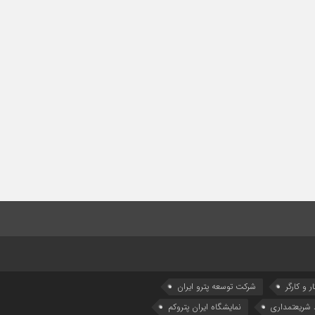
ر و کارگر
شركت توسعه پترو ایران
شریعتمداری
نمایشگاه ایران پتروکم