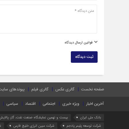
قوانین ارسال دیدگاه
ثبت دیدگاه
صفحه نخست
گالری عکس
گالری فیلم
پیوندهای سایت
آخرین اخبار
ویژه خبری
اجتماعی
اقتصاد
سیاسی
بانک ملی ایران
بیست و نهمین نمایشگاه صنعت نفت، گاز، پالایش
شرکت توسعه پلیمر پادجم
شرکت مبین انرژی خلیج فارس
ش