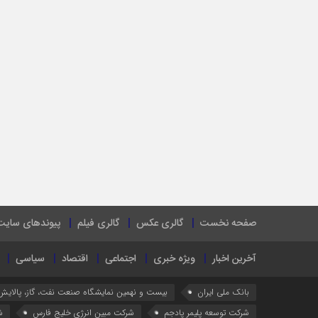
صفحه نخست
گالری عکس
گالری فیلم
پیوندهای سایت
آخرین اخبار
ویژه خبری
اجتماعی
اقتصاد
سیاسی
بانک ملی ایران
بیست و نهمین نمایشگاه صنعت نفت، گاز، پالایش
شرکت توسعه پلیمر پادجم
شرکت مبین انرژی خلیج فارس
ش