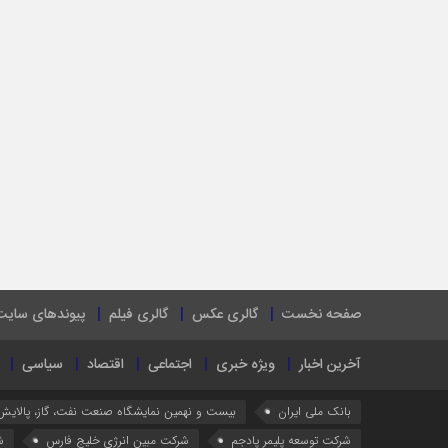
صفحه نخست
گالری عکس
گالری فیلم
پیوندهای سایت
آخرین اخبار
ویژه خبری
اجتماعی
اقتصاد
سیاسی
بانک ملی ایران
بیست و نهمین نمایشگاه صنعت نفت، گاز، پالایش
شرکت توسعه پلیمر پادجم
شرکت مبین انرژی خلیج فارس
ش