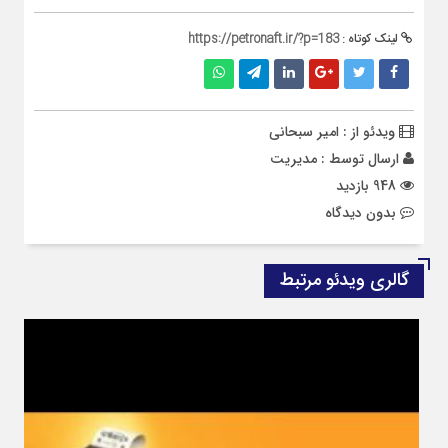
لینک کوتاه :
https://petronaft.ir/?p=183
ویدئو از : امیر سبحانی
ارسال توسط :
مدیریت
948 بازدید
بدون دیدگاه
گالری ویدئو مرتبط